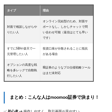
タイプ
理由
オンライン完結型のため、対面サ
対面で相談しながらや
ポートなし。しかしチャットで問
りたい人
い合わせ可能（返信はとても早い
です）
すでにSBIや楽天で一
投資口座が分散されることに抵抗
元管理したい人
がある場合
オプションの高度な戦
IB証券のようなプロ仕様戦略ツール
略を多レッグで自動執
はまだ未対応
行したい人
まとめ：こんな人はmoomoo証券で決まり！
✅
初心者 →
操作しやすく、取引画面が見やすい