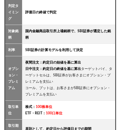
判定タ
イミン
評価日の終値で判定
グ
対象銘
国内金融商品取引所上場銘柄で、SBI証券が選定した銘
柄
柄
利率
SBI証券の計算モデルを利用して決定
夜間注文：約定日の始値を基に算出
オプシ
日中注文：約定日の終値を基に算出
ターゲットバイ、タ
ョン・
ーゲットセルは、SBI証券がお客さまにオプション・プ
プレミ
レミアムを支払い
アム
コール、プットは、お客さまがSBI証券にオプション・
プレミアムを支払い
取引単
株式：
100株単位
位
ETF・REIT：
100口単位
取引期
原則として、約定日から評価日までの期間