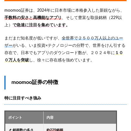
moomoo証券は、2024年に日本市場に本格参入した新鋭ながら、
手数料の安さ
と
高機能なアプリ
、そして豊富な取扱銘柄（229以
上）
で急速に注目を集めています
。
まだまだ知名度が低いですが、
全世界で２５００万人以上のユー
ザー
がいる、いま投資×テクノロジーの分野で、世界をけん引する
存在で、
日本でもアプリのダウンロード数が、２０２４年に
１０
０万人を突破
し、徐々に存在感を強めています。
moomoo証券の特徴
特に注目すべき強み
ポイント
内容
📌 銘柄数の多さ
約229銘柄