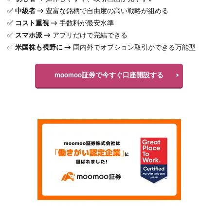
✅
中級者 →
豊富な銘柄で自由度の高い戦略が組める
✅
コスト重視 →
手数料が最安水準
✅
スマホ派 →
アプリだけで完結できる
✅
米国株も視野に →
国内外でオプション取引ができる万能型
moomoo証券で今すぐ口座開設する