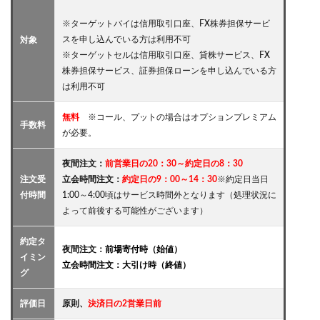
※ターゲットバイは信用取引口座、FX株券担保サービ
スを申し込んでいる方は利用不可
対象
※ターゲットセルは信用取引口座、貸株サービス、FX
株券担保サービス、証券担保ローンを
申し込んでいる方
は利用不可
無料
※コール、プットの場合はオプションプレミアム
手数料
が必要。
夜間注文：
前営業日の20：30～約定日の8：30
注文受
立会時間注文：
約定日の9：00～14：30
※約定日当日
付時間
1:00～4:00頃はサービス時間外となります（処理状況に
よって前後する可能性がございます）
約定タ
夜間注文：
前場寄付時（始値）
イミン
立会時間注文：大引け時（終値）
グ
評価日
原則、
決済日の2営業日前