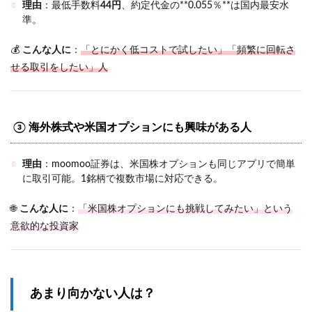
理由
：最低手数料
44円
、約定代金の**0.055％**は国内最安水
準。
💰
こんな人に
：
「とにかく低コストで試したい」「頻繁に回転さ
せる取引をしたい」人
③
海外株式や米国オプションにも興味がある人
理由
：moomoo証券は、米国株オプションも同じアプリで簡単
に取引可能。1銘柄で複数市場に対応できる。
🌐
こんな人に
：
「米国株オプションにも挑戦してみたい」という
意欲的な投資家
あまり向かない人は？